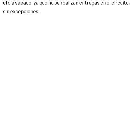
el día sábado, ya que no se realizan entregas en el circuito,
sin excepciones.
En caso de retirar tu kit personalmente
deberás presentar:
– D.N.I.
– Comprobante de pago.
– Deslinde firmado. (
descargar aquí
)
En caso de que otra persona retire tu