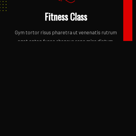
Fitness Class
Gym tortor risus pharetra ut venenatis rutrum
eget anten fusce rhoncus rana miss dictum.