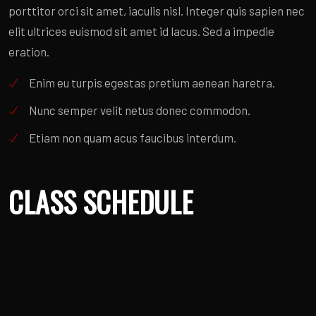
porttitor orci sit amet, iaculis nisl. Integer quis sapien nec
elit ultrices euismod sit amet id lacus. Sed a impedie
eration.
Enim eu turpis egestas pretium aenean haretra.
Nunc semper velit netus donec commodon.
Etiam non quam acus faucibus interdum.
CLASS SCHEDULE
Lorem pretium fermentum quam, sit amet cursus ante
sollicitudin vel. Morbi consesua risus consequat the
porttitor orci sit amet, iaculis nisl. Integer quis sapien nec
elit ultrices euismod sit amet id lacus. Sed a impedie